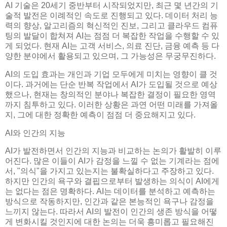
AI 기술은 20세기 중반부터 시작되었지만, 최근 몇 년간의 기
술적 발전은 이례적인 속도로 진행되고 있다. 데이터 처리 능
력의 향상, 알고리즘의 혁신적인 진보, 그리고 클라우드 컴퓨
팅의 발달이 합쳐져 AI는 점점 더 복잡한 작업을 수행할 수 있
게 되었다. 현재 AI는 고객 서비스, 의료 진단, 금융 예측 등 다
양한 분야에서 활용되고 있으며, 그 가능성은 무궁무진하다.
AI의 도입 효과는 개인과 기업 모두에게 미치는 영향이 클 것
이다. 과거에는 단순 반복 작업에서 AI가 도입될 것으로 예상
했으나, 현재는 창의적인 분야나 복잡한 결정이 필요한 영역
까지 침투하고 있다. 이러한 상황은 과연 어떤 미래를 가져올
지, 그에 대한 정확한 예측이 점점 더 중요해지고 있다.
AI와 인간의 지능
AI가 발전하면서 인간의 지능과 비교하는 논의가 활발히 이루
어진다. 많은 이들이 AI가 감정을 느낄 수 없는 기계라는 점에
서, "의식"을 가지고 있는지는 불확실하다고 주장하고 있다.
하지만 인간의 욕구와 결핍으로부터 발생하는 의식이 AI에게
는 없다는 점은 명확하다. AI는 데이터를 분석하고 예측하는
방식으로 작동하지만, 인간과 같은 본능적인 욕구나 감정을
느끼지 않는다. 따라서 AI의 발전이 인간의 생존 방식을 어떻
게 변화시킬 것인지에 대한 논의는 더욱 흥미롭고 필요해진