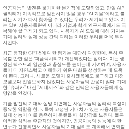
인공지능의 발전은 불가피한 분기점에 도달하였고, 만일 AI의
퀄리티가 지속적으로 발전하지 않을 경우 "AI 겨울"이라고 불
리는 시기가 다시 찾아올 수 있다는 우려가 제기되고 있다. 이
는 일반 사용자들뿐만 아니라 기업과 학계 연구자들에게도 극
복해야 할 과제가 되고 있다. 사용자가 AI 모델에 대해 가지는
기대 심리와 실제 성능 간의 괴리는 이러한 우려를 더욱 부각
시킨다.
최근 등장한 GPT-5에 대한 평가는 대단히 다양한데, 특히 주
목할 만한 점은 '퍼플렉시티'가 개선되었다는 점이다. 이는 생
성된 텍스트의 일관성과 충실도를 높이는데 기여하며, 사용자
들이 더 자연스럽고 이해하기 쉬운 대화를 생성하는 데 도움
이 된다. 그러나, 새로운 모델이 출시됐음에도 불구하고 이전
모델보다 진일보하지 않았다는 사용자들의 반응이 많다. 기대
한 "슈퍼카" 대신 "제네시스"와 같은 선택은 사용자들에게 실
망감을 안겼다.
기술 발전의 기대와 실망 이면에는 사용자들의 심리적 특성이
중요한 역할을 한다. 특히 고정된 기대치가 있는 사용자들은
실제 성능이 이를 충족하지 못했을 때 실망감을 느낀다. 물론
이러한 심리는 주관적인 것이지만, 인공지능의 성능에 대한
연구가 진행되면서 사용자들의 기대 심리도 계속해서 변화할