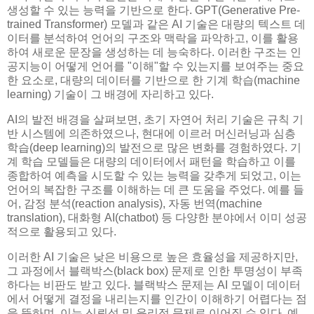
생성할 수 있는 능력을 기반으로 한다. GPT(Generative Pre-
trained Transformer) 모델과 같은 AI 기술은 대량의 텍스트 데
이터를 분석하여 언어의 구조와 맥락을 파악하고, 이를 활용
하여 새로운 문장을 생성하는 데 능숙하다. 이러한 구조는 인
공지능이 어떻게 언어를 "이해"할 수 있는지를 보여주는 중요
한 요소로, 대량의 데이터를 기반으로 한 기계 학습(machine
learning) 기술이 그 배경에 자리하고 있다.
AI의 발전 배경을 살펴보면, 초기 자연어 처리 기술은 규칙 기
반 시스템에 의존하였으나, 현대에 이르러 머신러닝과 심층
학습(deep learning)의 발전으로 많은 변화를 경험하였다. 기
계 학습 모델들은 대량의 데이터에서 패턴을 학습하고 이를
종합하여 예측을 시도할 수 있는 능력을 갖추게 되었고, 이는
언어의 복잡한 구조를 이해하는 데 큰 도움을 주었다. 예를 들
어, 감정 분석(reaction analysis), 자동 번역(machine
translation), 대화형 AI(chatbot) 등 다양한 분야에서 이미 성공
적으로 활용되고 있다.
이러한 AI 기술은 낮은 비용으로 높은 효율성을 제공하지만,
그 과정에서 블랙박스(black box) 문제로 인한 투명성이 부족
하다는 비판도 받고 있다. 블랙박스 문제는 AI 모델이 데이터
에서 어떻게 결정을 내리는지를 인간이 이해하기 어렵다는 점
을 뜻하며, 이는 신뢰성 및 윤리적 문제로 이어질 수 있다. 예