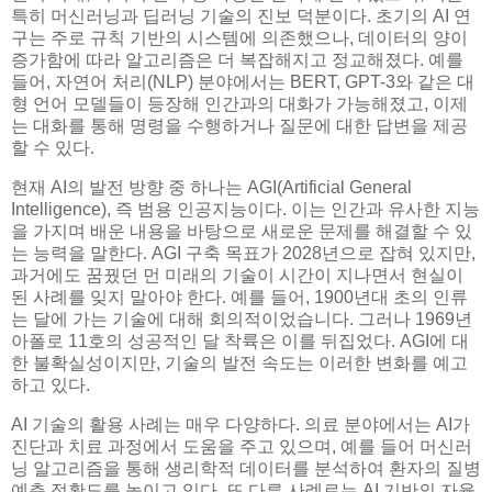
특히 머신러닝과 딥러닝 기술의 진보 덕분이다. 초기의 AI 연
구는 주로 규칙 기반의 시스템에 의존했으나, 데이터의 양이
증가함에 따라 알고리즘은 더 복잡해지고 정교해졌다. 예를
들어, 자연어 처리(NLP) 분야에서는 BERT, GPT-3와 같은 대
형 언어 모델들이 등장해 인간과의 대화가 가능해졌고, 이제
는 대화를 통해 명령을 수행하거나 질문에 대한 답변을 제공
할 수 있다.
현재 AI의 발전 방향 중 하나는 AGI(Artificial General
Intelligence), 즉 범용 인공지능이다. 이는 인간과 유사한 지능
을 가지며 배운 내용을 바탕으로 새로운 문제를 해결할 수 있
는 능력을 말한다. AGI 구축 목표가 2028년으로 잡혀 있지만,
과거에도 꿈꿨던 먼 미래의 기술이 시간이 지나면서 현실이
된 사례를 잊지 말아야 한다. 예를 들어, 1900년대 초의 인류
는 달에 가는 기술에 대해 회의적이었습니다. 그러나 1969년
아폴로 11호의 성공적인 달 착륙은 이를 뒤집었다. AGI에 대
한 불확실성이지만, 기술의 발전 속도는 이러한 변화를 예고
하고 있다.
AI 기술의 활용 사례는 매우 다양하다. 의료 분야에서는 AI가
진단과 치료 과정에서 도움을 주고 있으며, 예를 들어 머신러
닝 알고리즘을 통해 생리학적 데이터를 분석하여 환자의 질병
예측 정확도를 높이고 있다. 또 다른 사례로는 AI 기반의 자율