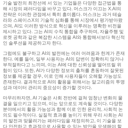
기술 발전의 최전선에 서 있는 기업들은 다양한 접근법을 통
해 시장의 패러다임을 바꾸고 있다. 머스크가 이끄는 X.AI의
전략은 이러한 관점에서 특히 흥미롭다. 머스크는 과거 테슬
라와 스페이스X의 기술적 심화를 통해 시장에서 평가받아왔
으며, AI도 이러한 방식으로 혁신을 이루려는 명확한 비전을
제시하고 있다. 그는 AI의 수직 통합을 추구하며, 자율주행 및
로켓 공학과 같은 복잡한 시스템을 AI와 통합해서보다 혁신적
인 솔루션을 제공하고자 한다.
그럼에도 불구하고 AI의 발전에는 여러 어려움과 한계가 존재
한다. 예를 들어, 일부 사용자는 AI의 답변이 정확하지 않거나
부적절하다고 느끼며, 이는 AI에 대한 신뢰성을 떨어뜨릴 위
험이 있다. 또한, AI가 다양한 정보의 출처를 혼동하여 잘못된
정보를 제공할 경우, 이로 인해 사용자들이 오해할 가능성도
존재한다. 결과적으로 AI의 활용을 위해서는 알고리즘의 투명
성과 데이터 관리의 중요성이 증가할 것이다.
마무리하자면, AI 기술은 사회 전반에 걸쳐 엄청난 변화의 물
결을 일으키고 있으며, 이는 앞으로도 계속될 것이다. 다양한
분야에서의 활용 가능성과 함께 이로 인한 윤리적, 사회적 논
의도 필수적이다. 실질적 효과를 높이기 위해 우리 사회는 AI
의 발전과 맞물려가는 패러다임을 재정의하고, 이 기술을 보
다 안전하고 효과적으로 사용할 수 있는 방안을 모색해야 할